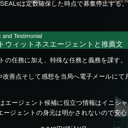
SEALsは定数確保した時点で募集停止する。
 and Testimonial
ットウィットネスエージェントと推薦文
トの任務に加え、特殊な任務と義務を課す。
題や改善点そして感想を当局へ電子メールにて
はエージェント候補に役立つ情報はイニシャ
エージェントの身元は明かされないので安心