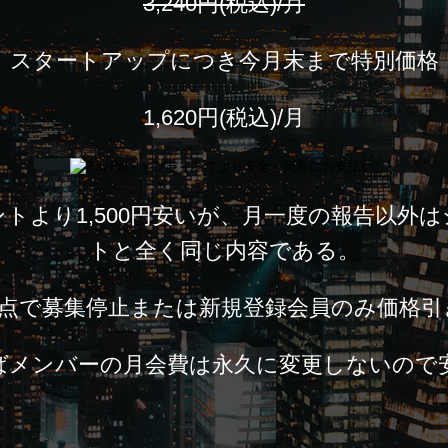
3,240円(税込)/月
スタートアップにつき今月末まで特別価格
1,620円(税込)/月
トより1,500円安いが、月一度の報告以外
トと全く同じ内容である。
時点で募集停止または新規登録会員のみ価格
ばメンバーの月会費は永久に変更しないので