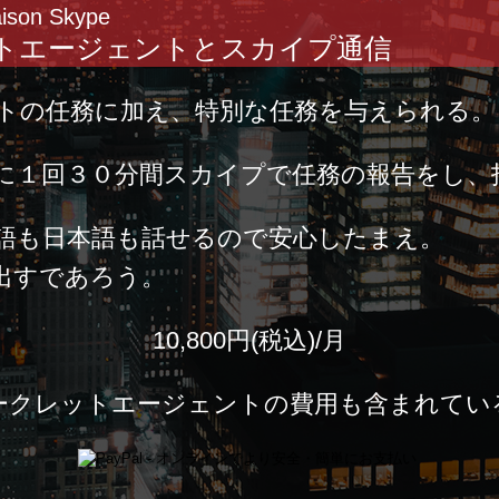
aison Skype
ットエージェントとスカイプ通信
トの任務に加え、特別な任務を与えられる。
に１回３０分間スカイプで任務の報告をし、
語も日本語も話せるので安心したまえ。
出すであろう。
10,800円(税込)/月
ークレットエージェントの費用も含まれてい