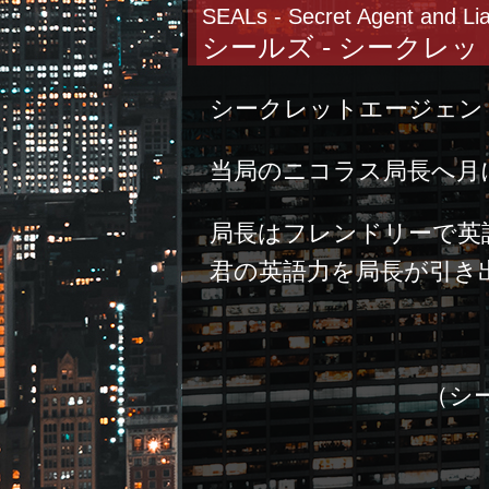
SEALs - Secret Agent and Li
シールズ - シークレ
シークレットエージェン
当局のニコラス局長へ月
局長はフレンドリーで英
君の英語力を局長が引き
（シ