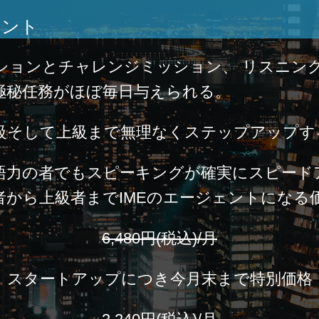
ェント
ションとチャレンジミッション、 リスニン
極秘任務がほぼ毎日与えられる。
級そして上級まで無理なくステップアップす
語力の者でもスピーキングが確実にスピード
者から上級者までIMEのエージェントになる
6,480円(税込)/月
スタートアップにつき今月末まで特別価格