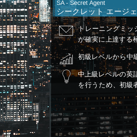
SA - Secret Agent
シークレット エージ
トレーニングミッ
が確実に上達する
初級レベルから中
中上級レベルの英
を行うため、初級